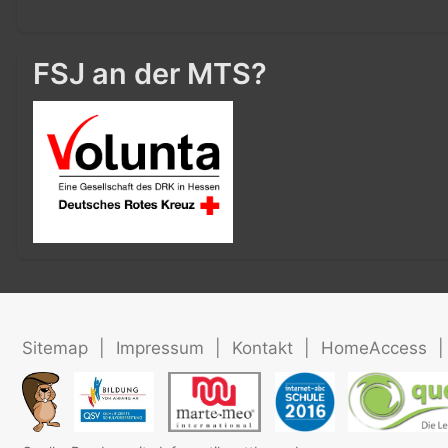
FSJ an der MTS?
Sitemap
|
Impressum
|
Kontakt
|
HomeAccess
|