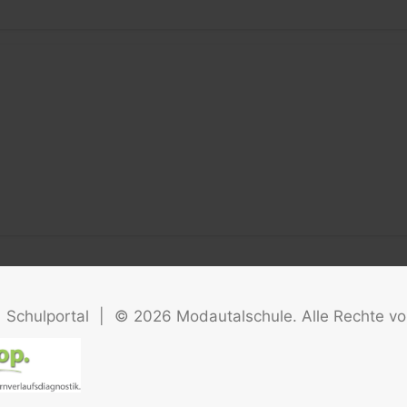
Schulportal
|
©
2026
Modautalschule. Alle Rechte vo