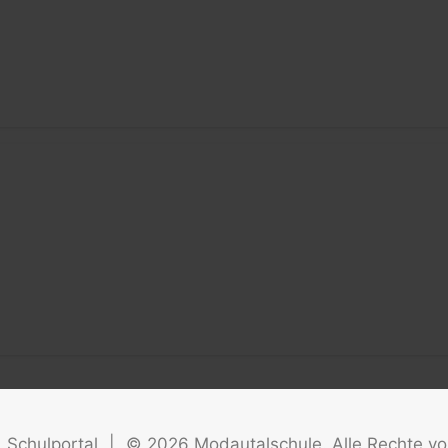
Schulportal
|
©
2026
Modautalschule. Alle Rechte vo