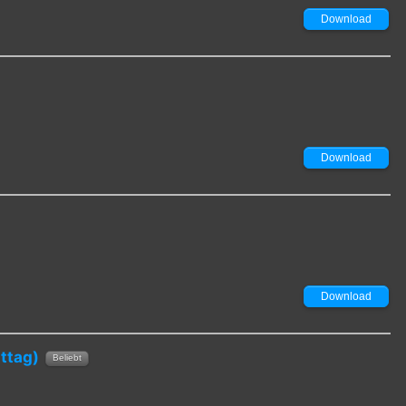
Download
Download
Download
ttag)
Beliebt