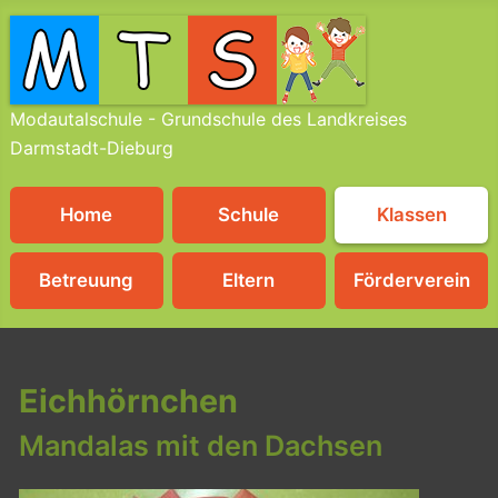
Modautalschule - Grundschule des Landkreises
Darmstadt-Dieburg
Home
Schule
Klassen
Betreuung
Eltern
Förderverein
Eichhörnchen
Mandalas mit den Dachsen