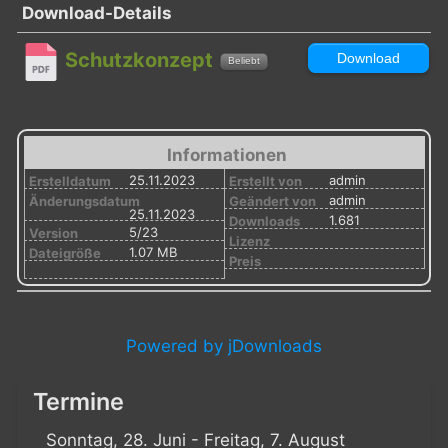
Download-Details
Schutzkonzept
Download
Beliebt
Informationen
25.11.2023
admin
Erstelldatum
Erstellt von
admin
Änderungsdatum
Geändert von
25.11.2023
1.681
Downloads
5/23
Version
Lizenz
1.07 MB
Dateigröße
Preis
Powered by jDownloads
Termine
Sonntag, 28. Juni - Freitag, 7. August