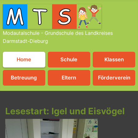
Modautalschule - Grundschule des Landkreises
Darmstadt-Dieburg
Home
Schule
Klassen
Betreuung
Eltern
Förderverein
Lesestart: Igel und Eisvögel