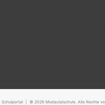
Schulportal
|
©
2026
Modautalschule. Alle Rechte vo