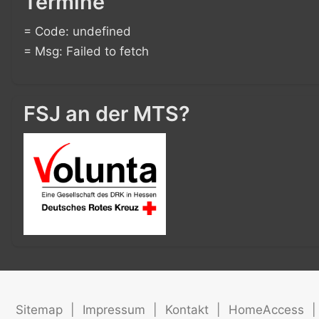
Termine
= Code: undefined
= Msg: Failed to fetch
FSJ an der MTS?
Sitemap
|
Impressum
|
Kontakt
|
HomeAccess
|