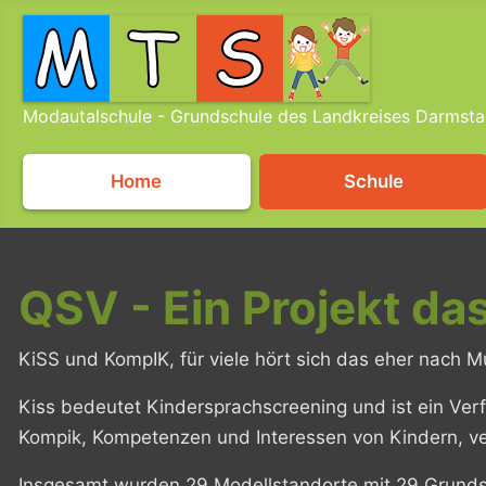
Modautalschule - Grundschule des Landkreises Darmsta
Home
Schule
QSV - Ein Projekt da
KiSS und KompIK, für viele hört sich das eher nach Mu
Kiss bedeutet Kindersprachscreening und ist ein Ver
Kompik, Kompetenzen und Interessen von Kindern, vers
Insgesamt wurden 29 Modellstandorte mit 29 Grunds