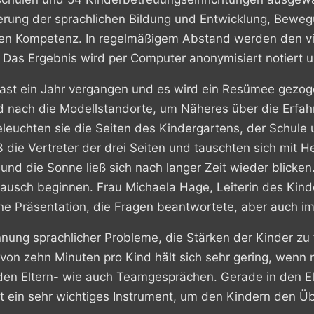
erung der sprachlichen Bildung und Entwicklung, Bewe
hen Kompetenz.
In regelmäßigem Abstand werden den vi
 Das Ergebnis wird per Computer anonymisiert notiert 
fast ein Jahr vergangen und es wird ein Resümee gezog
 nach die Modellstandorte, um Näheres über die Erfahru
leuchten sie die Seiten des Kindergartens, der Schule 
 die Vertreter der drei Seiten und tauschten sich mit H
und die Sonne ließ sich nach langer Zeit wieder blicke
ausch beginnen. Frau Michaela Hage, Leiterin des Kinde
ne Präsentation, die Fragen beantwortete, aber auch i
rkennung sprachlicher Probleme, die Stärken der Kinder 
on zehn Minuten pro Kind hält sich sehr gering, wenn 
en Eltern- wie auch Teamgesprächen. Gerade in den Elt
ng ist ein sehr wichtiges Instrument, um den Kindern den