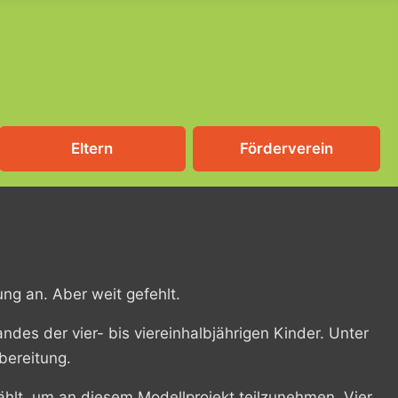
Eltern
Förderverein
ung an. Aber weit gefehlt.
es der vier- bis viereinhalbjährigen Kinder. Unter
bereitung.
lt, um an diesem Modellprojekt teilzunehmen. Vier