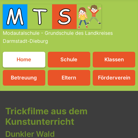
Modautalschule - Grundschule des Landkreises
Darmstadt-Dieburg
Home
Schule
Klassen
Betreuung
Eltern
Förderverein
Trickfilme aus dem
Kunstunterricht
Dunkler Wald