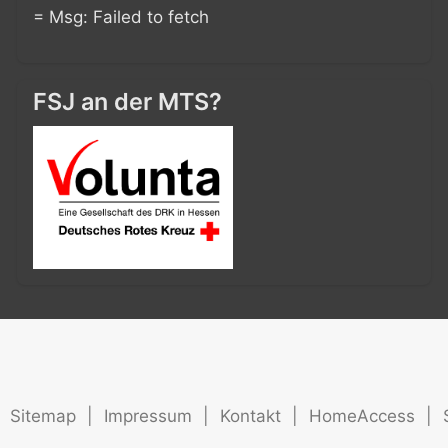
= Msg: Failed to fetch
FSJ an der MTS?
Sitemap
|
Impressum
|
Kontakt
|
HomeAccess
|