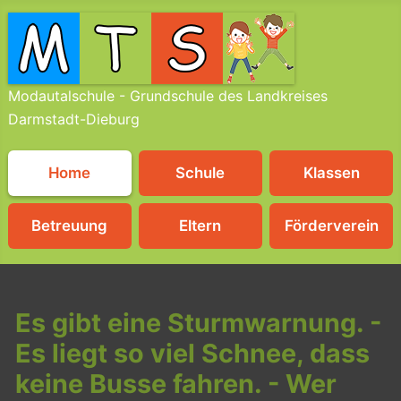
Modautalschule - Grundschule des Landkreises
Darmstadt-Dieburg
Home
Schule
Klassen
Betreuung
Eltern
Förderverein
Es gibt eine Sturmwarnung. -
Es liegt so viel Schnee, dass
keine Busse fahren. - Wer