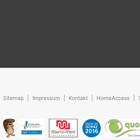
Sitemap
|
Impressum
|
Kontakt
|
HomeAccess
|