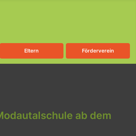
Eltern
Förderverein
 Modautalschule ab dem