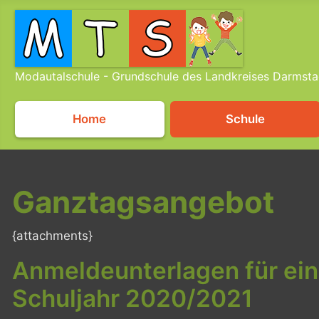
Modautalschule - Grundschule des Landkreises Darmsta
Home
Schule
Ganztagsangebot
{attachments}
Anmeldeunterlagen für ei
Schuljahr 2020/2021