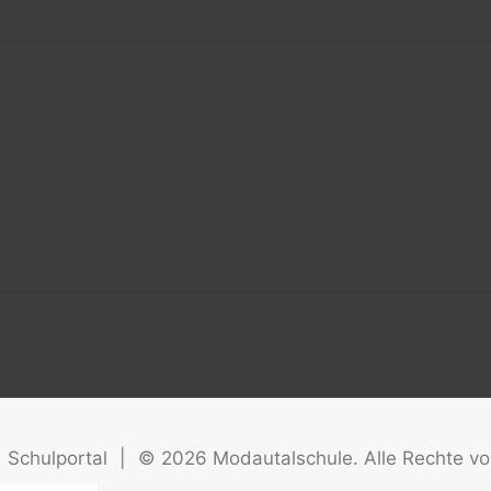
Schulportal
|
©
2026
Modautalschule. Alle Rechte vo