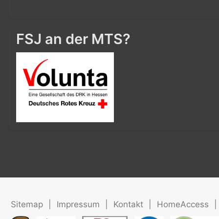
FSJ an der MTS?
Sitemap
|
Impressum
|
Kontakt
|
HomeAccess
|