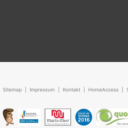
Sitemap
|
Impressum
|
Kontakt
|
HomeAccess
|